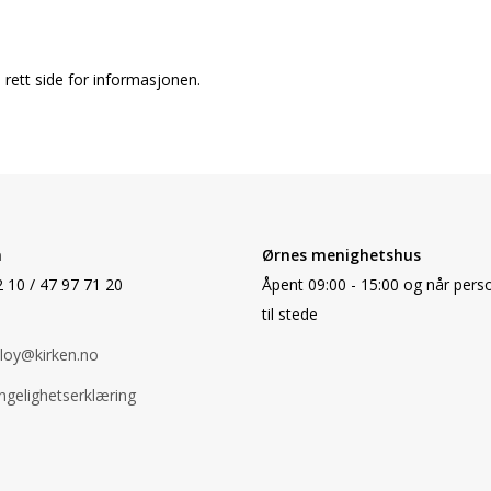
rett side for informasjonen.
n
Ørnes menighetshus
 10 / 47 97 71 20
Åpent 09:00 - 15:00 og når perso
til stede
loy@kirken.no
engelighetserklæring