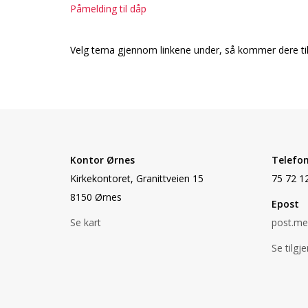
Påmelding til dåp
Velg tema gjennom linkene under, så kommer dere til 
Kontor Ørnes
Telefo
Kirkekontoret, Granittveien 15
75 72 12
8150 Ørnes
Epost
Se kart
post.me
Se tilgj